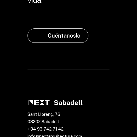
Cuéntanoslo
Sant Llorenç, 76
08202 Sabadell
+34 93 742 71 42
info@nextarquitectura.com