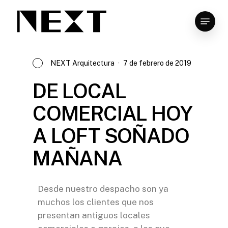
Skip
to
main
content
NEXT Arquitectura
7 de febrero de 2019
DE LOCAL
COMERCIAL HOY
A LOFT SOÑADO
MAÑANA
Desde nuestro despacho son ya
muchos los clientes que nos
presentan antiguos locales