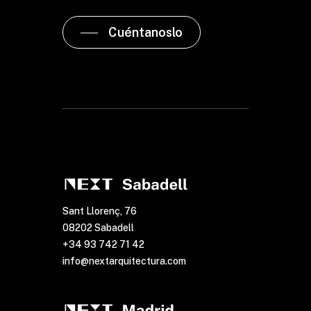
Cuéntanoslo
Sant Llorenç, 76
08202 Sabadell
+34 93 742 71 42
info@nextarquitectura.com