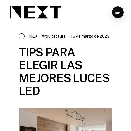
Skip
Menu
to
Close
main
Menu
content
NEXT Arquitectura
16 de marzo de 2023
TIPS PARA
ELEGIR LAS
MEJORES LUCES
LED