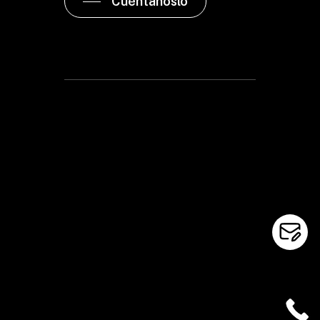
Cuéntanoslo
Sant Llorenç, 76
08202 Sabadell
+34 93 742 71 42
info@nextarquitectura.com