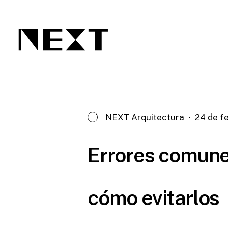
Skip
to
main
content
NEXT Arquitectura
24 de f
Errores comunes
cómo evitarlos