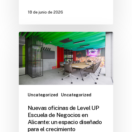
18 de junio de 2026
Uncategorized
Uncategorized
Nuevas oficinas de Level UP
Escuela de Negocios en
Alicante: un espacio diseñado
para el crecimiento