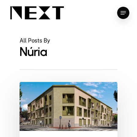
Skip
Menu
to
Close
main
Menu
content
All Posts By
Núria