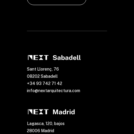
Sant Llorenç, 76
08202 Sabadell
+34 93 742 71 42
info@nextarquitectura.com
Lagasca, 120, bajos
28006 Madrid