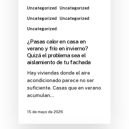
Uncategorized
Uncategorized
Uncategorized
Uncategorized
Uncategorized
¿Pasas calor en casa en
verano y frío en invierno?
Quizá el problema sea el
aislamiento de tu fachada
Hay viviendas donde el aire
acondicionado parece no ser
suficiente. Casas que en verano
acumulan…
15 de mayo de 2026