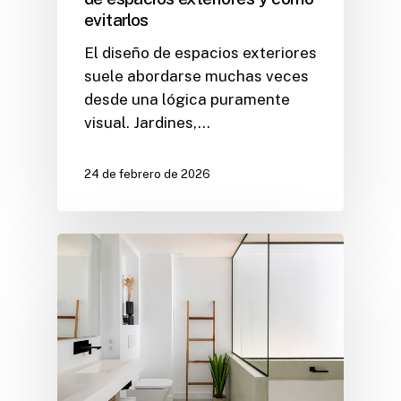
evitarlos
El diseño de espacios exteriores
suele abordarse muchas veces
desde una lógica puramente
visual. Jardines,…
24 de febrero de 2026