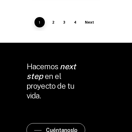
2
3
4
Next
1
Hacemos
next
step
en el
proyecto de tu
vida.
Cuéntanoslo