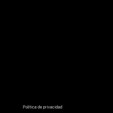
Studio
Architecture
Interior Design
Integral design projects
Projects
Blog
Contact
ES
EN
Política de privacidad