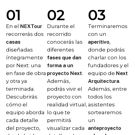
01
02
03
En el
NEXTour
Durante el
Terminaremos
recorrerás dos
recorrido
con un
casas
conocerás las
aperitivo
,
diseñadas
diferentes
donde podrás
íntegramente
fases que dan
charlar con los
por Next: una
forma a un
fundadores y el
en fase de obra
proyecto Next
.
equipo de
Next
y otra ya
Además,
Arquitectura
.
terminada.
podrás vivir el
Además, entre
Descubrirás
proyecto con
todos los
cómo el
realidad virtual,
asistentes
equipo aborda
lo que te
sortearemos
cada detalle
permitirá
un
del proyecto,
visualizar cada
anteproyecto